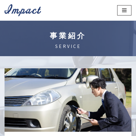
コ
ン
テ
事業紹介
ン
SERVICE
ツ
へ
ス
キ
ッ
プ