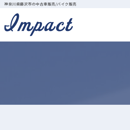
神奈川県藤沢市の中古車販売/バイク販売
コ
ン
テ
ン
ツ
へ
ス
キ
ッ
プ